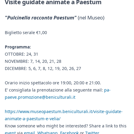
Visite guidate animate a Paestum
"Pulcinella racconta Paestum"
(nel Museo)
Biglietto serale €1,00
Programma:
OTTOBRE: 24, 31
NOVEMBRE: 7, 14, 20, 21, 28
DICEMBRE: 5, 6, 7, 8, 12, 19, 20, 26, 27
Orario inizio spettacolo ore 19:00, 20:00 e 21:00.
E’ consigliata la prenotazione alla seguente mail:
pa-
paeve.promozione@beniculturali.it
https://www.museopaestum.beniculturali.it/visite-guidate-
animate-a-paestum-e-velia/
Know someone who might be interested? Share a link to this
event
via
email
,
Whatsapp
,
Facebook
or
Twitter
.