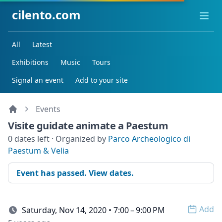
cilento.com
Ope
All
Latest
Exhibitions
Music
Tours
Signal an event
Add to your site
Events
Visite guidate animate a Paestum
0 dates left · Organized by
Parco Archeologico di
Paestum & Velia
Event has passed. View dates.
Add
Saturday, Nov 14, 2020 • 7:00 – 9:00 PM
Open 